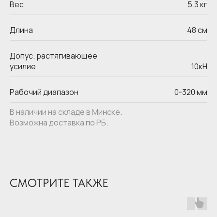
Вес
5.3 кг
Длина
48 см
Главная
Выкуп опалубки
Допус. растягивающее
Собственное
Аренда опалубки
производство
усилие
10кН
Опалубка перекрытий
Продажа опалубки
Опалубка стен
Статьи
Опалубка колонн
Контакты
Рабочий диапазон
0-320 мм
Леса
Критерии оценки
В наличии на складе в Минске.
Возможна доставка по РБ.
+375 (29) 324-60-60
info@areka.by
г. Минск, ул. Смоленская, д. 27, оф. 307
СМОТРИТЕ ТАКЖЕ
@2008 Areka Grand
Политика конфиденциальности