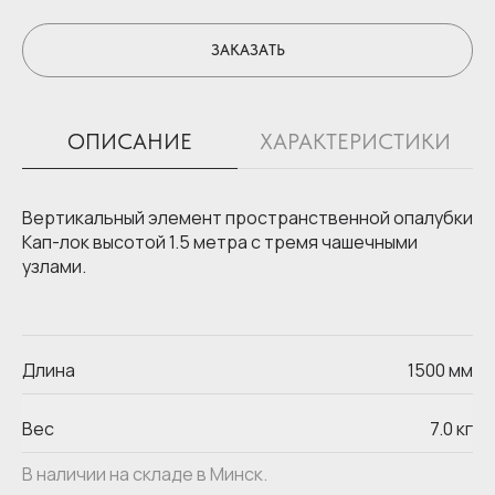
ЗАКАЗАТЬ
ОПИСАНИЕ
ХАРАКТЕРИСТИКИ
Вертикальный элемент пространственной опалубки
Кап-лок высотой 1.5 метра с тремя чашечными
узлами.
Длина
1500 мм
Главная
Выкуп опалубки
Собственное
Аренда опалубки
производство
Вес
7.0 кг
Опалубка перекрытий
Продажа опалубки
Опалубка стен
Статьи
Опалубка колонн
В наличии на складе в Минск.
Контакты
Леса