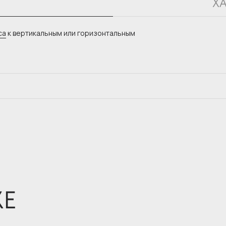
Х
са
к вертикальным или горизонтальным
ЖЕ