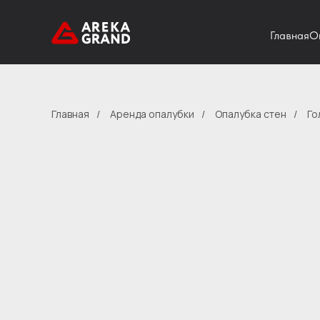
Главная
О
Главная
/
Аренда опалубки
/
Опалубка стен
/
Го