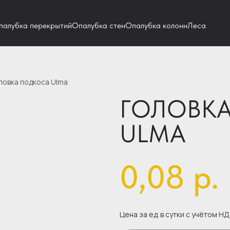
палубка перекрытий
Опалубка стен
Опалубка колонн
Леса
ловка подкоса Ulma
ГОЛОВК
ULMA
0,08
р.
Цена за ед.
в сутки с учётом Н