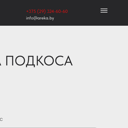
+375 (29) 324-60-60
info@areka.by
А ПОДКОСА
ДС