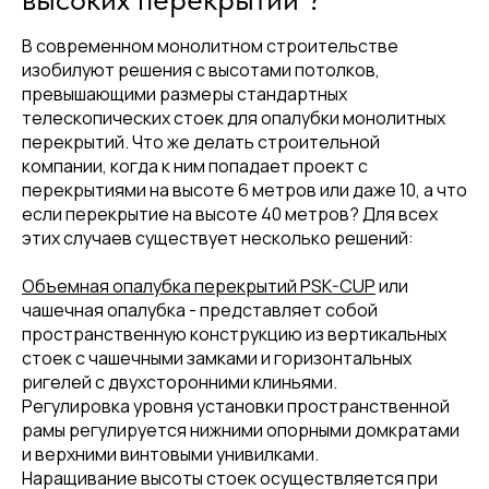
В современном монолитном строительстве
изобилуют решения с высотами потолков,
превышающими размеры стандартных
телескопических стоек для опалубки монолитных
перекрытий. Что же делать строительной
компании, когда к ним попадает проект с
перекрытиями на высоте 6 метров или даже 10, а что
если перекрытие на высоте 40 метров? Для всех
этих случаев существует несколько решений:
Объемная опалубка перекрытий PSK-CUP
или
чашечная опалубка - представляет собой
пространственную конструкцию из вертикальных
стоек с чашечными замками и горизонтальных
ригелей с двухсторонними клиньями.
Регулировка уровня установки пространственной
рамы регулируется нижними опорными домкратами
и верхними винтовыми унивилками.
Наращивание высоты стоек осуществляется при