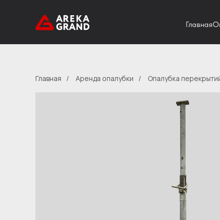
Главная
О
Главная
/
Аренда опалубки
/
Опалубка перекрыти