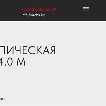
+375 (29) 324-60-60
info@areka.by
ПИЧЕСКАЯ
4.0 М
НДС